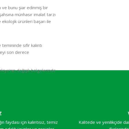
n ve bunu şiar edinmiş bir
ahsına münhasır imalat tarzı
ekolojik ürünleri başarı ile
emininde sıfır kalıntı
eyi son derece
rkiye’nin değişik bölgelerinde
Z
n faydası için kalıntısız, temiz
Kalitede ve yenilikçide d