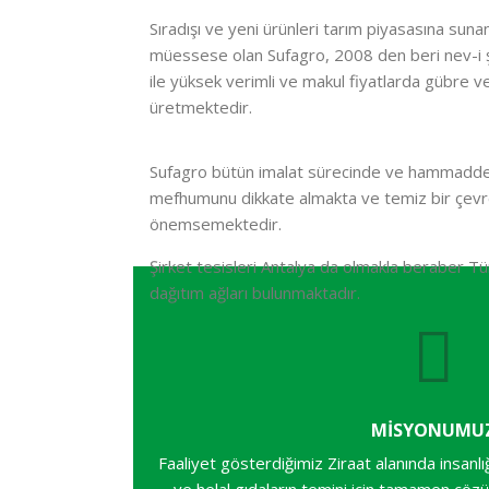
Sıradışı ve yeni ürünleri tarım piyasasına suna
müessese olan Sufagro, 2008 den beri nev-i ş
ile yüksek verimli ve makul fiyatlarda gübre ve 
üretmektedir.
Sufagro bütün imalat sürecinde ve hammadde t
mefhumunu dikkate almakta ve temiz bir çevr
önemsemektedir.
Şirket tesisleri Antalya da olmakla beraber Tü
dağıtım ağları bulunmaktadır.
MİSYONUMU
Faaliyet gösterdiğimiz Ziraat alanında insanlığı