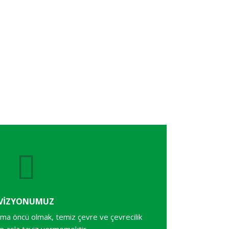
VİZYONUMUZ
aima öncü olmak, temiz çevre ve çevrecilik